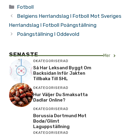
Kategorier
Fotboll
Belgiens Herrlandslag I Fotboll Mot Sveriges
Herrlandslag I Fotboll Poängställning
Poängställning I Oddevold
SENASTE
Mer
OKATEGORISERAD
Så Har Leksand Byggt Om
Backsidan Inför Jakten
Tillbaka Till SHL
OKATEGORISERAD
Hur Väljer Du Smaksatta
Dadlar Online?
OKATEGORISERAD
Borussia Dortmund Mot
Bodø/Glimt
Laguppställning
OKATEGORISERAD